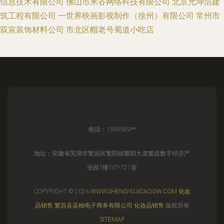
信息技术有限公司
佛山市米谷网络科技有限公司
北京允坤浩建
筑工程有限公司
一世界映画影视制作（徐州）有限公司
常州市
双宸装饰材料公司
市北区帽老号蜀道小吃店
电话：1595589**
地址：安徽省芜湖市繁昌区繁阳镇繁阳大道繁昌数字经济产
业园7楼707-721室
COPYRIGHT © 2026
WWW.SHENGYUJICAOGW.COM
化妆
品销售
繁昌县蓝柚电子商务有限公司
化妆品销售
版权所有
SITEMAP