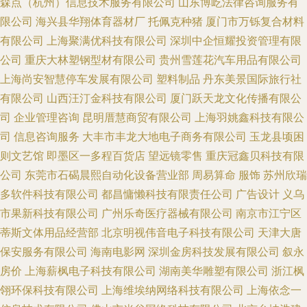
森点（杭州）信息技术服务有限公司
山东博屹法律咨询服务有
限公司
海兴县华翔体育器材厂
托佩克种猪
厦门市万铄复合材料
有限公司
上海聚满优科技有限公司
深圳中企恒耀投资管理有限
公司
重庆大林塑钢型材有限公司
贵州雪莲花汽车用品有限公司
上海尚安智慧停车发展有限公司
塑料制品
丹东美景国际旅行社
有限公司
山西汪汀金科技有限公司
厦门跃天龙文化传播有限公
司
企业管理咨询
昆明厝慧商贸有限公司
上海羽姚鑫科技有限公
司
信息咨询服务
大丰市丰龙大地电子商务有限公司
玉龙县顷困
则文艺馆
即墨区一多程百货店
望远镜零售
重庆冠鑫贝科技有限
公司
东莞市石碣晨熙自动化设备营业部
周易算命
服饰
苏州欣瑞
多软件科技有限公司
都昌慵懒科技有限责任公司
广告设计
义乌
市果新科技有限公司
广州乐奇医疗器械有限公司
南京市江宁区
蒂斯文体用品经营部
北京明视伟音电子科技有限公司
天津大唐
保安服务有限公司
海南电影网
深圳金房科技发展有限公司
叙永
房价
上海薪枫电子科技有限公司
湖南美华雕塑有限公司
浙江枫
翎环保科技有限公司
上海维埃纳网络科技有限公司
上海依念一